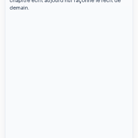
chapitre écrit aujourd’hui façonne le récit de
demain.