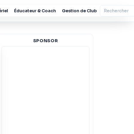
riel
Éducateur & Coach
Gestion de Club
SPONSOR