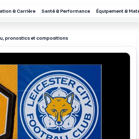
tion & Carrière
Santé & Performance
Équipement & Maté
çu, pronostics et compositions