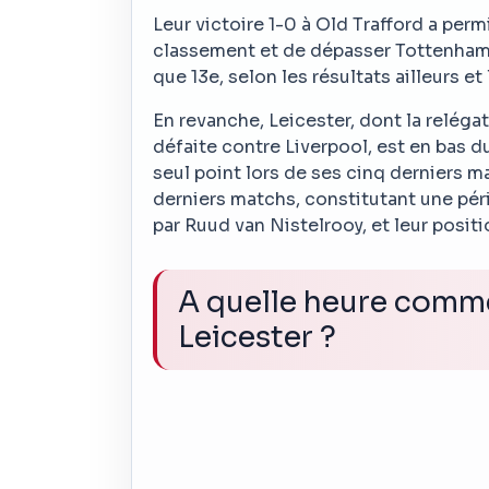
Leur victoire 1-0 à Old Trafford a pe
classement et de dépasser Tottenham H
que 13e, selon les résultats ailleurs e
En revanche, Leicester, dont la relég
défaite contre Liverpool, est en bas 
seul point lors de ses cinq derniers ma
derniers matchs, constitutant une pér
par Ruud van Nistelrooy, et leur positi
A quelle heure comm
Leicester ?