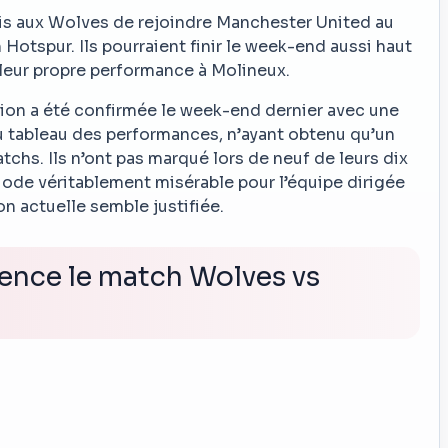
rmis aux Wolves de rejoindre Manchester United au
otspur. Ils pourraient finir le week-end aussi haut
t leur propre performance à Molineux.
ation a été confirmée le week-end dernier avec une
du tableau des performances, n’ayant obtenu qu’un
tchs. Ils n’ont pas marqué lors de neuf de leurs dix
iode véritablement misérable pour l’équipe dirigée
on actuelle semble justifiée.
ence le match Wolves vs