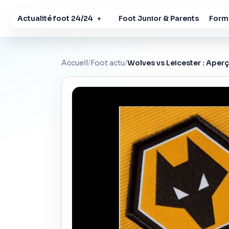
Actualité foot 24/24
Foot Junior & Parents
Forma
+
Accueil
/
Foot actu
/
Wolves vs Leicester : Aper