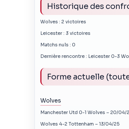
Historique des confr
Wolves : 2 victoires
Leicester : 3 victoires
Matchs nuls : 0
Dernière rencontre : Leicester 0-3 W
Forme actuelle (tout
Wolves
Manchester Utd 0-1 Wolves – 20/04/
Wolves 4-2 Tottenham – 13/04/25