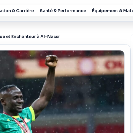
tion & Carrière
Santé & Performance
Équipement & Maté
ue et Enchanteur à Al-Nassr