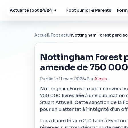
Actualité foot 24/24
Foot Junior & Parents
Forma
+
Accueil
/
Foot actu
/
Nottingham Forest perd so
Nottingham Forest p
amende de 750 000 
Publie le 11 mars 2025
•
Par
Alexis
Nottingham Forest a subi un revers i
750 000 livres liée à une publication s
Stuart Attwell. Cette sanction de la F
pour un « attentat à l’intégrité d’un o
Lors d’une défaite 2-0 face à Everton 
réserves sur trois décisions de penalty