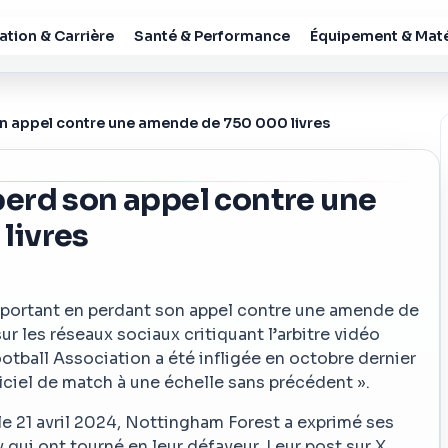
tion & Carrière
Santé & Performance
Équipement & Maté
n appel contre une amende de 750 000 livres
erd son appel contre une
livres
mportant en perdant son appel contre une amende de
ur les réseaux sociaux critiquant l’arbitre vidéo
ootball Association a été infligée en octobre dernier
fficiel de match à une échelle sans précédent ».
le 21 avril 2024, Nottingham Forest a exprimé ses
 qui ont tourné en leur défaveur. Leur post sur X