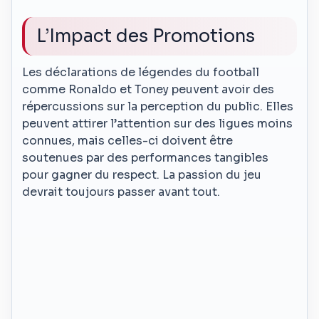
L’Impact des Promotions
Les déclarations de légendes du football
comme Ronaldo et Toney peuvent avoir des
répercussions sur la perception du public. Elles
peuvent attirer l’attention sur des ligues moins
connues, mais celles-ci doivent être
soutenues par des performances tangibles
pour gagner du respect. La passion du jeu
devrait toujours passer avant tout.