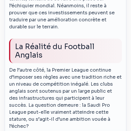
l’échiquier mondial. Néanmoins, il reste à
prouver que ces investissements peuvent se
traduire par une amélioration concrète et
durable sur le terrain.
La Réalité du Football
Anglais
De l’autre côté, la Premier League continue
d’imposer ses règles avec une tradition riche et
un niveau de compétition inégalé. Les clubs
anglais sont soutenus par un large public et
des infrastructures qui participent à leur
succès. La question demeure : la Saudi Pro
League peut-elle vraiment atteindre cette
stature, ou s’agit-il d’une ambition vouée à
l’échec?