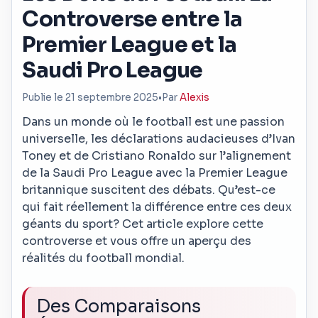
Controverse entre la
Premier League et la
Saudi Pro League
Publie le 21 septembre 2025
•
Par
Alexis
Dans un monde où le football est une passion
universelle, les déclarations audacieuses d’Ivan
Toney et de Cristiano Ronaldo sur l’alignement
de la Saudi Pro League avec la Premier League
britannique suscitent des débats. Qu’est-ce
qui fait réellement la différence entre ces deux
géants du sport? Cet article explore cette
controverse et vous offre un aperçu des
réalités du football mondial.
Des Comparaisons