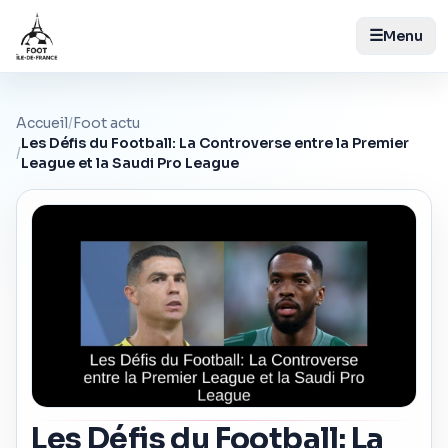
☰
Menu
Accueil
/
Foot actu
Les Défis du Football: La Controverse entre la Premier
/
League et la Saudi Pro League
Les Défis du Football: La