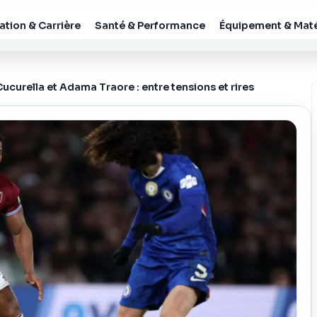
tion & Carrière
Santé & Performance
Équipement & Maté
ucurella et Adama Traore : entre tensions et rires