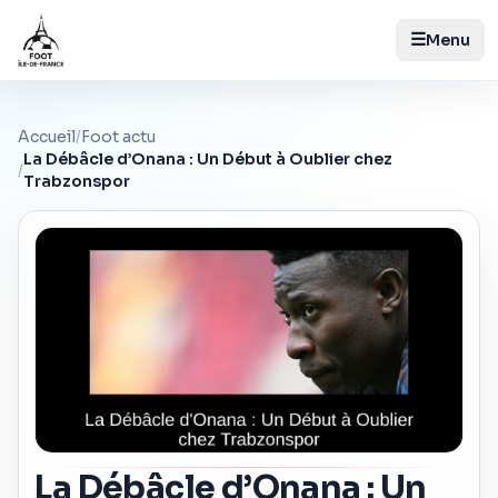
☰
Menu
Accueil
/
Foot actu
La Débâcle d’Onana : Un Début à Oublier chez
/
Trabzonspor
La Débâcle d’Onana : Un