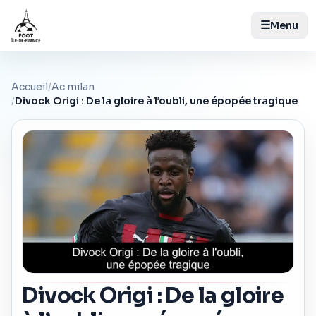
☰
Menu
Accueil
/
Ac milan
/
Divock Origi : De la gloire à l’oubli, une épopée tragique
Divock Origi : De la gloire