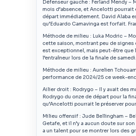
Défenseur gauche : Ferland Mendy – Me
mois d’absence, et Ancelotti pourrait 
départ immédiatement. David Alaba est
qu’Eduardo Camavinga est forfait. Fran
Méthode de milieu : Luka Modric – Mo
cette saison, montrant peu de signes 
est exceptionnel, mais peut-être que 
l’entraîneur lors de la finale de samedi
Méthode de milieu : Aurelien Tchouame
performance de 2024/25 ce week-end 
Ailier droit : Rodrygo – Il y avait de
Rodrygo du onze de départ pour la final
qu’Ancelotti pourrait le préserver pou
Milieu offensif : Jude Bellingham – Be
Getafe, et il n’y a aucun doute sur son 
a un talent pour se montrer lors des 