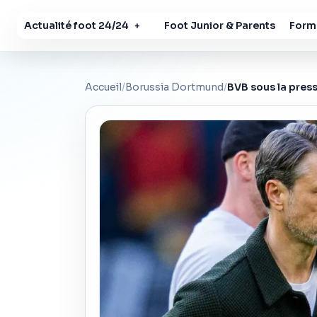
Actualité foot 24/24
Foot Junior & Parents
Forma
+
Accueil
/
Borussia Dortmund
/
BVB sous la press