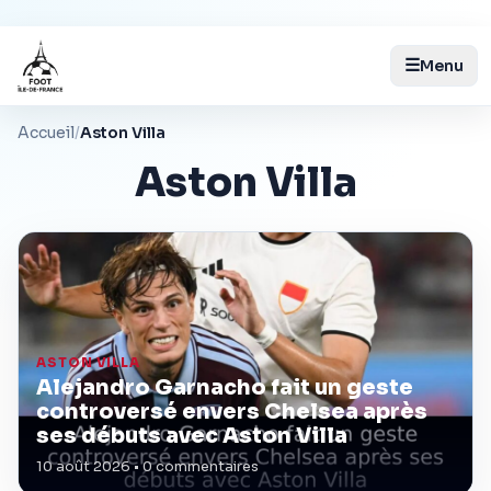
☰
Menu
Accueil
/
Aston Villa
Aston Villa
ASTON VILLA
Alejandro Garnacho fait un geste
controversé envers Chelsea après
ses débuts avec Aston Villa
10 août 2026 • 0 commentaires