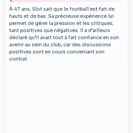
À 47 ans, Slot sait que le football est fait de
hauts et de bas. Sa précieuse expérience lui
permet de gérer la pression et les critiques,
tant positives que négatives. Il a d’ailleurs
déclaré qu’il avait tout à fait confiance en son
avenir au sein du club, car des discussions
positives sont en cours concernant son
contrat.