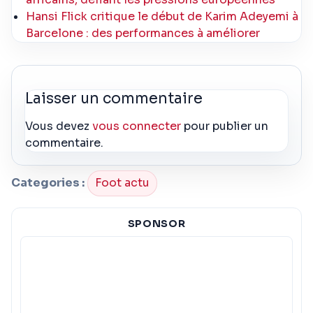
Hansi Flick critique le début de Karim Adeyemi à
Barcelone : des performances à améliorer
Laisser un commentaire
Vous devez
vous connecter
pour publier un
commentaire.
Categories :
Foot actu
SPONSOR