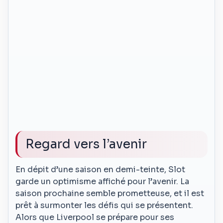
Regard vers l’avenir
En dépit d’une saison en demi-teinte, Slot
garde un optimisme affiché pour l’avenir. La
saison prochaine semble prometteuse, et il est
prêt à surmonter les défis qui se présentent.
Alors que Liverpool se prépare pour ses