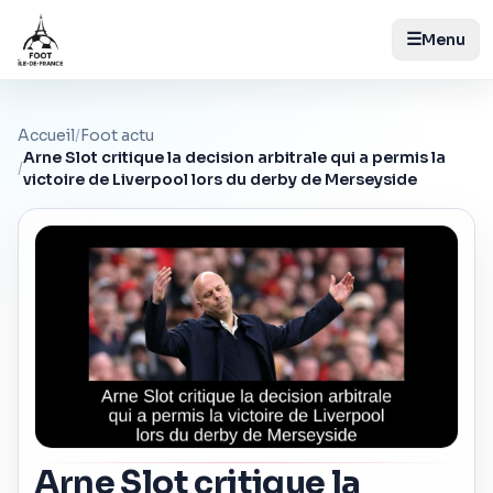
☰
Menu
Accueil
/
Foot actu
Arne Slot critique la decision arbitrale qui a permis la
/
victoire de Liverpool lors du derby de Merseyside
Arne Slot critique la