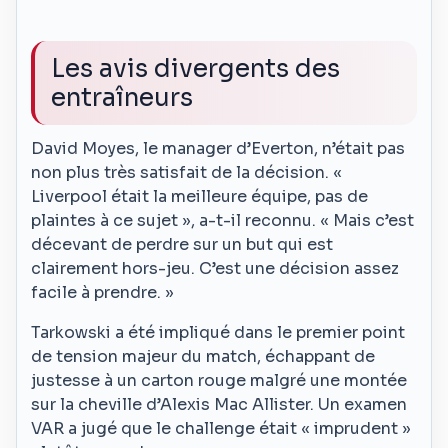
Les avis divergents des
entraîneurs
David Moyes, le manager d’Everton, n’était pas
non plus très satisfait de la décision. «
Liverpool était la meilleure équipe, pas de
plaintes à ce sujet », a-t-il reconnu. « Mais c’est
décevant de perdre sur un but qui est
clairement hors-jeu. C’est une décision assez
facile à prendre. »
Tarkowski a été impliqué dans le premier point
de tension majeur du match, échappant de
justesse à un carton rouge malgré une montée
sur la cheville d’Alexis Mac Allister. Un examen
VAR a jugé que le challenge était « imprudent »