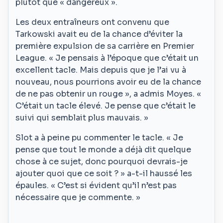
plutôt que « dangereux ».
Les deux entraîneurs ont convenu que
Tarkowski avait eu de la chance d’éviter la
première expulsion de sa carrière en Premier
League. « Je pensais à l’époque que c’était un
excellent tacle. Mais depuis que je l’ai vu à
nouveau, nous pourrions avoir eu de la chance
de ne pas obtenir un rouge », a admis Moyes. «
C’était un tacle élevé. Je pense que c’était le
suivi qui semblait plus mauvais. »
Slot a à peine pu commenter le tacle. « Je
pense que tout le monde a déjà dit quelque
chose à ce sujet, donc pourquoi devrais-je
ajouter quoi que ce soit ? » a-t-il haussé les
épaules. « C’est si évident qu’il n’est pas
nécessaire que je commente. »