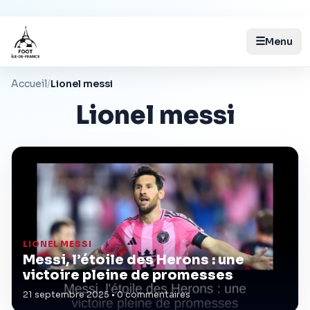
☰
Menu
Accueil
/
Lionel messi
Lionel messi
LIONEL MESSI
Messi, l’étoile des Herons : une
victoire pleine de promesses
21 septembre 2025 • 0 commentaires