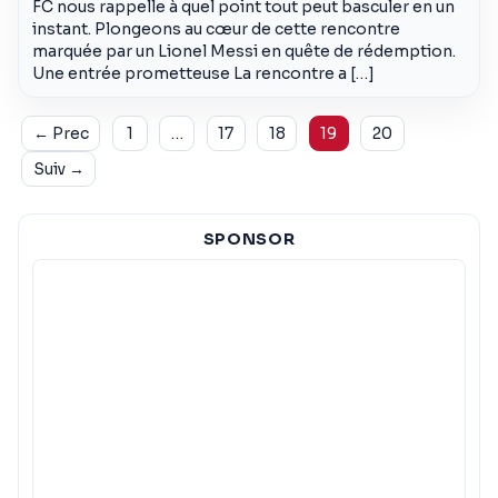
FC nous rappelle à quel point tout peut basculer en un
instant. Plongeons au cœur de cette rencontre
marquée par un Lionel Messi en quête de rédemption.
Une entrée prometteuse La rencontre a […]
Pagination
← Prec
1
…
17
18
19
20
Suiv →
SPONSOR