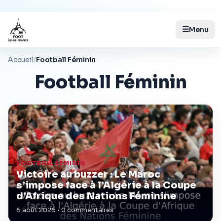
☰
Menu
Accueil
/
Football Féminin
Football Féminin
FOOTBALL FÉMININ
Victoire au buzzer : Le Maroc
s’impose face à l’Algérie à la Coupe
d’Afrique des Nations Féminine
6 août 2026 • 0 commentaires