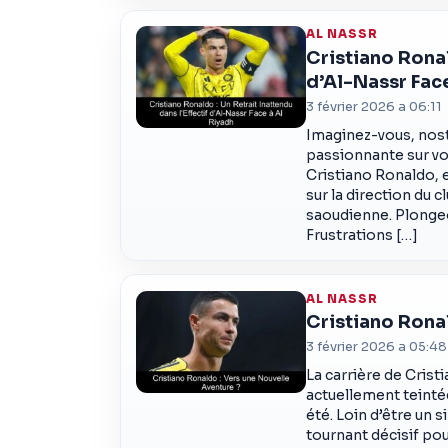
AL NASSR
Cristiano Ronal
d’Al-Nassr Face
3 février 2026 a 06:11
Imaginez-vous, nost
passionnante sur vot
Cristiano Ronaldo, e
sur la direction du 
saoudienne. Plongeon
Frustrations […]
AL NASSR
Cristiano Rona
3 février 2026 a 05:48
La carrière de Cris
actuellement teintée
été. Loin d’être un 
tournant décisif pou