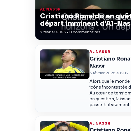
AL NASSR
Cristiano Ronaldo en quêt
départ imminent d’Al-Nas
7 février 2026 • 0 commentaires
AL NASSR
Cristiano Ronal
Nassr
5 février 2026 a 19:17
Alors que le monde d
icône incontestée du
Au cœur de tensions
en question, laissan
passe-t-il vraiment
AL NASSR
Cristiano Rona