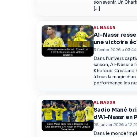
son avenir. Un Char
[…]
AL NASSR
Al-Nassr resser
une victoire éc
3 février 2026 a 03:44
Dans l’univers capti
saison, Al-Nassr a f
Kholood. Cristiano R
à tous la magie d’u
performance les ra
AL NASSR
Sadio Mané bril
d’Al-Nassr en 
28 janvier 2026 a 12:2
Dans le monde impito