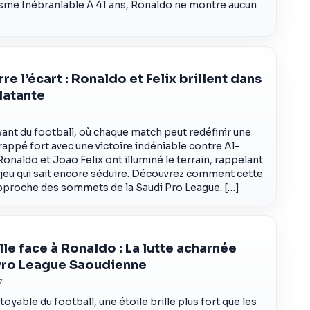
isme Inébranlable À 41 ans, Ronaldo ne montre aucun
re l’écart : Ronaldo et Felix brillent dans
latante
vant du football, où chaque match peut redéfinir une
rappé fort avec une victoire indéniable contre Al-
onaldo et Joao Felix ont illuminé le terrain, rappelant
n jeu qui sait encore séduire. Découvrez comment cette
pproche des sommets de la Saudi Pro League. […]
le face à Ronaldo : La lutte acharnée
Pro League Saoudienne
7
yable du football, une étoile brille plus fort que les