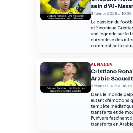
sein d’Al-Nass
3 février 2026 a 10:25
La passion du footba
et l’iconique Cristi
une légende sur le t
qui soulève des inte
comment cette situa
AL NASSR
Cristiano Ronal
Arabie Saoudi
3 février 2026 a 06:13
Dans le monde palpi
autant d’émotions q
tempête médiatique,
transferts et de mo
l’univers fascinant 
transferts en Arabi