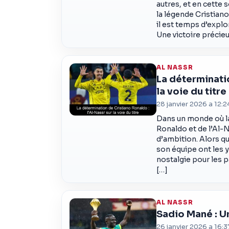
autres, et en cette 
la légende Cristiano
il est temps d’expl
Une victoire précie
AL NASSR
La déterminatio
la voie du titre
28 janvier 2026 a 12:2
Dans un monde où la
Ronaldo et de l’Al-
d’ambition. Alors q
son équipe ont les 
nostalgie pour les 
[…]
AL NASSR
Sadio Mané : U
26 janvier 2026 a 16:3