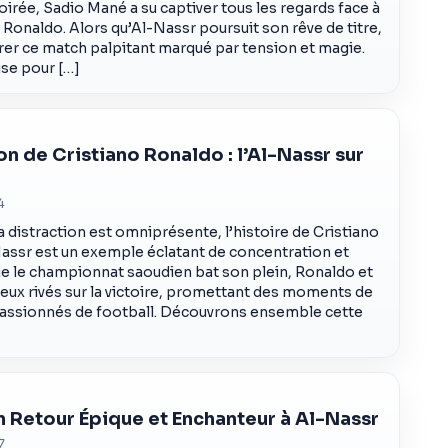
soirée, Sadio Mané a su captiver tous les regards face à
 Ronaldo. Alors qu’Al-Nassr poursuit son rêve de titre,
orer ce match palpitant marqué par tension et magie.
use pour […]
n de Cristiano Ronaldo : l’Al-Nassr sur
4
 distraction est omniprésente, l’histoire de Cristiano
Nassr est un exemple éclatant de concentration et
ue le championnat saoudien bat son plein, Ronaldo et
yeux rivés sur la victoire, promettant des moments de
passionnés de football. Découvrons ensemble cette
n Retour Épique et Enchanteur à Al-Nassr
7