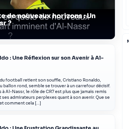
e de nouveaux horizons : Un
sr ?
do : Une Réflexion sur son Avenir à Al-
u football retient son souffle, Cristiano Ronaldo,
 ballon rond, semble se trouver à un carrefour décisif.
 à Al-Nassr, le rôle de CR7 est plus que jamais remis
t ses admirateurs perplexes quant à son avenir. Que se
 et comment cela […]
ldo : Une Frustration Grandissante au